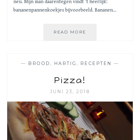
neu. Mijn man daarentegen vindt ’t heerlijk:
bananenpannenkoekjes bijvoorbeeld. Bananen…
BANANENBROOD
READ MORE
—
BROOD
,
HARTIG
,
RECEPTEN
—
Pizza!
JUNI 23, 2018