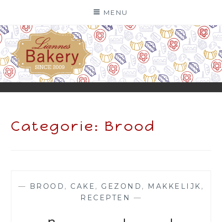
Skip
MENU
to
content
Categorie:
Brood
—
BROOD
,
CAKE
,
GEZOND
,
MAKKELIJK
,
RECEPTEN
—