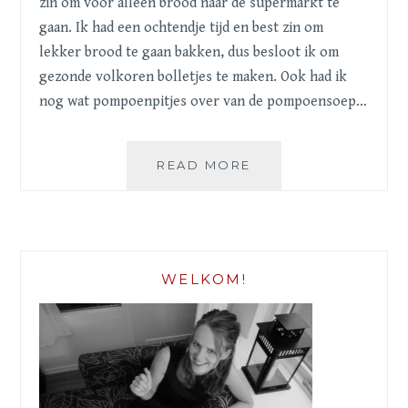
zin om voor alleen brood naar de supermarkt te
gaan. Ik had een ochtendje tijd en best zin om
lekker brood te gaan bakken, dus besloot ik om
gezonde volkoren bolletjes te maken. Ook had ik
nog wat pompoenpitjes over van de pompoensoep…
VOLKOREN
READ MORE
BOLLETJES
MET
POMPOENPITJES
WELKOM!