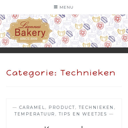
Skip
MENU
to
content
Categorie:
Technieken
—
CARAMEL
,
PRODUCT
,
TECHNIEKEN
,
TEMPERATUUR
,
TIPS EN WEETJES
—