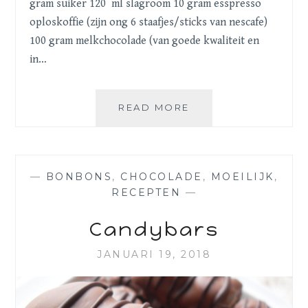
gram suiker 120 ml slagroom 10 gram esspresso
oploskoffie (zijn ong 6 staafjes/sticks van nescafe)
100 gram melkchocolade (van goede kwaliteit en
in…
CHOCOLADE
READ MORE
BONBONS
—
BONBONS
,
CHOCOLADE
,
MOEILIJK
,
RECEPTEN
—
Candybars
JANUARI 19, 2018