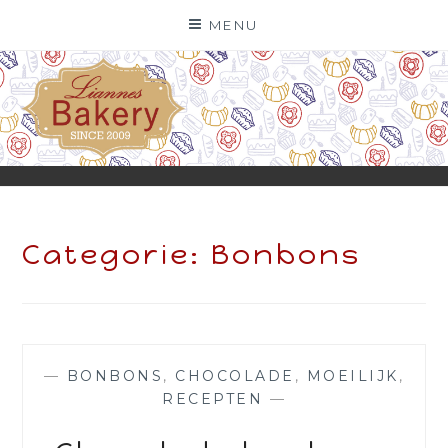
Skip
MENU
to
content
Categorie:
Bonbons
—
BONBONS
,
CHOCOLADE
,
MOEILIJK
,
RECEPTEN
—