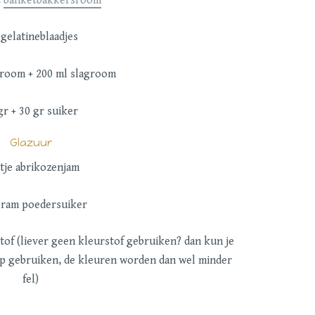
t
banketbakkersroom
 gelatineblaadjes
groom + 200 ml slagroom
gr + 30 gr suiker
Glazuur
tje abrikozenjam
gram poedersuiker
tof (liever geen kleurstof gebruiken? dan kun je
p gebruiken, de kleuren worden dan wel minder
fel)