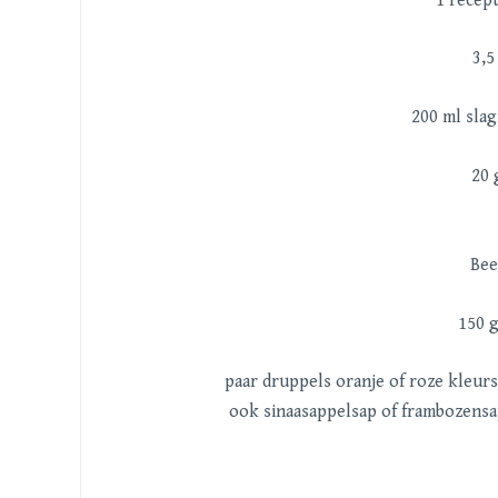
1 recep
3,5
200 ml sla
20 
Bee
150 
paar druppels oranje of roze kleurs
ook sinaasappelsap of frambozensa