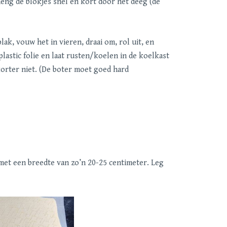
meng de blokjes snel en kort door het deeg (de
ak, vouw het in vieren, draai om, rol uit, en
lastic folie en laat rusten/koelen in de koelkast
orter niet. (De boter moet goed hard
met een breedte van zo’n 20-25 centimeter. Leg