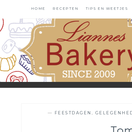
Skip
HOME
RECEPTEN
TIPS EN WEETJES
to
content
—
FEESTDAGEN
,
GELEGENHE
To