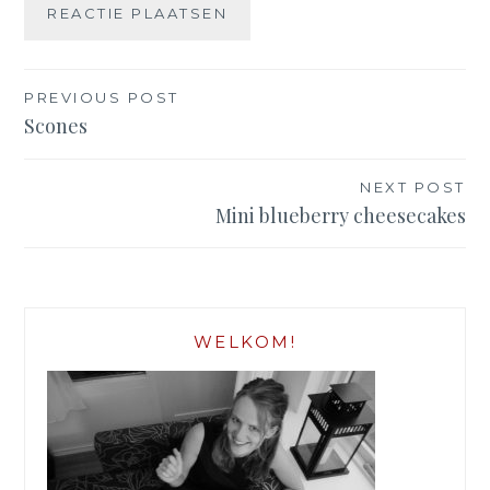
Bericht
PREVIOUS POST
navigatie
Scones
NEXT POST
Mini blueberry cheesecakes
WELKOM!