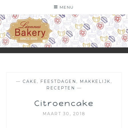
Skip
MENU
to
content
—
CAKE
,
FEESTDAGEN
,
MAKKELIJK
,
RECEPTEN
—
Citroencake
MAART 30, 2018