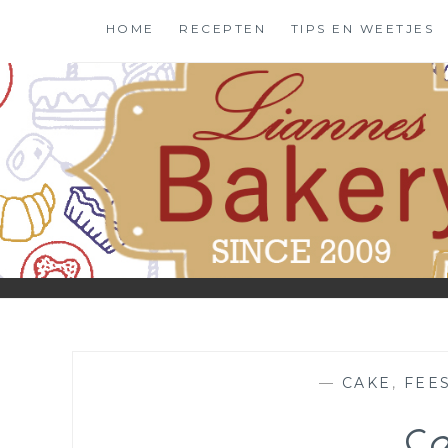
Skip
HOME
RECEPTEN
TIPS EN WEETJES
to
content
—
CAKE
,
FEE
Ca