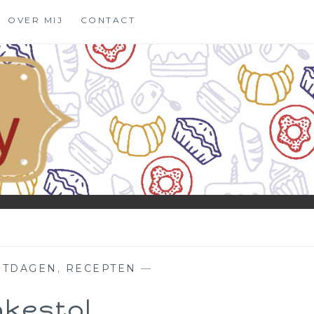
OVER MIJ
CONTACT
STDAGEN
,
RECEPTEN
—
kestol