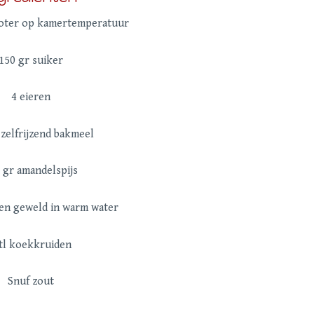
oter op kamertemperatuur
150 gr suiker
4 eieren
 zelfrijzend bakmeel
 gr amandelspijs
nen geweld in warm water
 tl koekkruiden
Snuf zout