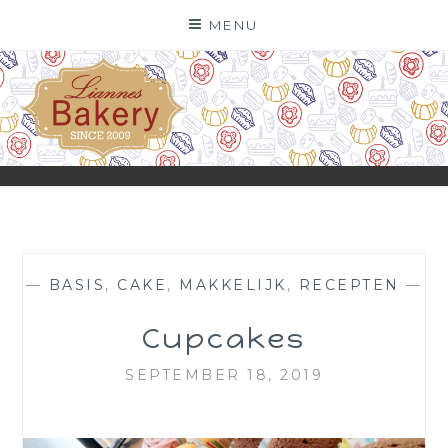
Skip
MENU
to
content
—
BASIS
,
CAKE
,
MAKKELIJK
,
RECEPTEN
—
Cupcakes
SEPTEMBER 18, 2019